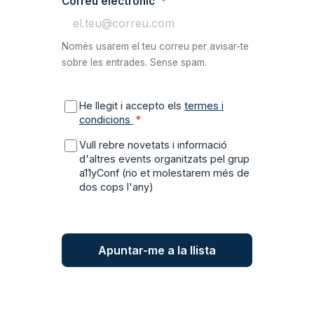
Correu electrònic
*
Només usarem el teu correu per avisar-te
sobre les entrades. Sense spam.
He llegit i accepto els
termes i
, s'obre en una pestanya nova
condicions
*
Vull rebre novetats i informació
d'altres events organitzats pel grup
a11yConf (no et molestarem més de
dos cops l'any)
Apuntar-me a la llista