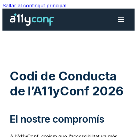
Saltar al contingut principal
Menú d
Codi de Conducta
de l’A11yConf 2026
El nostre compromís
A l’A11yConf, creiem que l’accessibilitat va més